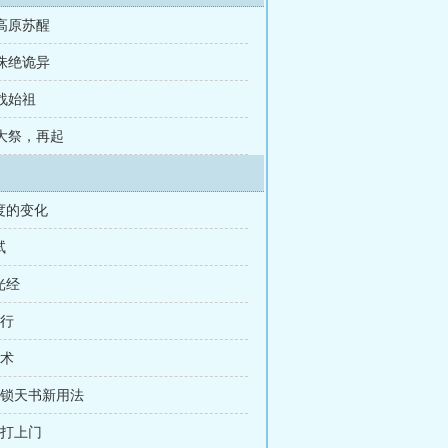
 高原苏醒
 诛绝诡异
 战始祖
 大祭，再起
度的变化
试
光经
修行
秘术
解锁天书新用法
被打上门