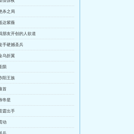
 惶惶惊夜
 绝杀之局
 抵达紫薇
 我朋友开创的人欲道
 徒手硬撼圣兵
 金乌折翼
 圣陨
 赤阳王族
 狼首
 葬帝星
 雷霆出手
 震动
 派兵