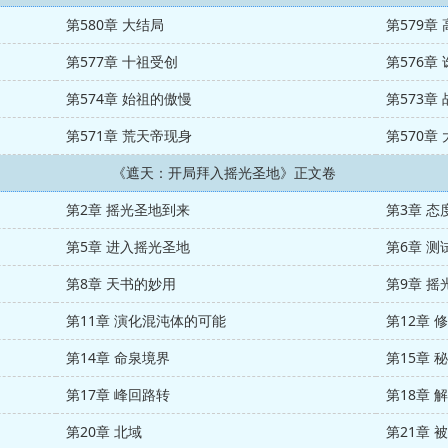
第580章 大结局
第579章
第577章 十祖受创
第576章
第574章 始祖的傲慢
第573章
第571章 荒天帝现身
第570章
《遮天：开局拜入摇光圣地》正文卷
第2章 摇光圣地到来
第3章 态
第5章 进入摇光圣地
第6章 测
第8章 天书的妙用
第9章 摇
第11章 演化混沌体的可能
第12章 
第14章 命泉境界
第15章 
第17章 峰回路转
第18章 
第20章 北域
第21章 