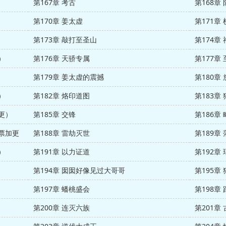
第167章 考古
第168章
第170章 姜太虚
第171章
第173章 敲打至圣山
第174章
）
第176章 天骄专属
第177章
第179章 姜太虚的震撼
第180章
）
第182章 烙印道图
第183章
加更）
第185章 交锋
第186章
月票加更
第188章 雷劫灭世
第189章
）
第191章 以力证道
第192章
第194章 囡囡好像见过大哥哥
第195章
第197章 蟠桃盛会
第198章
第200章 连灭六族
第201章