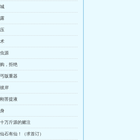
圣城
暴露
碾压
源术
古虫源
求购，拒绝
乞丐版重器
战彼岸
金刚菩提液
肉身
二十万斤源的赌注
 飞仙石有仙！（求首订）