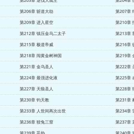
第203章 逆伐大成王
第204章
第206章 斩道大劫
第207章
第209章 进入星空
第210章
第212章 镇压金乌二太子
第213章
第215章 极道帝威
第216章
第218章 闯黄金树神国
第219章
第221章 金乌圣人
第222章
第224章 最强进化液
第225章
第227章 天狼圣人
第228章
第230章 钧天教
第231章
第233章 人世间再次出世
第234章
第236章 狡兔三窟
第237章
第239章 妥协
第240章