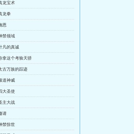
 真龙宝术
 真龙拳
 施恩
 神禁领域
 叶凡的真诚
 你拿这个考验天骄
 太古万族的踪迹
 极道神威
 四大圣使
 圣主大战
 邀请
 神禁惊世