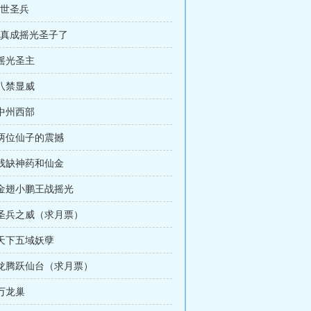
传世圣兵
我真成摇光圣子了
 摇光圣主
 八禁显威
 中州西部
 两位仙子的震撼
 残缺神药和仙金
 金翅小鹏王战摇光
 圣兵之威（求月票）
 天下五域妖孽
 龙腾跃仙台（求月票）
 万龙巢