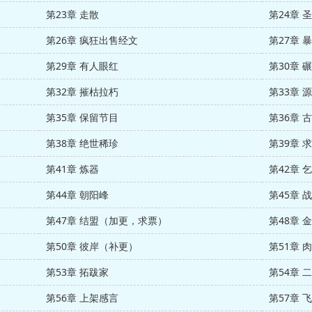
第23章 走散
第24章 
第26章 疯狂出售经文
第27章 
第29章 有人眼红
第30章 
第32章 摧枯拉朽
第33章 
第35章 保留节目
第36章 
第38章 绝世稀珍
第39章 
第41章 炼器
第42章 
第44章 朝阳峰
第45章 
第47章 结盟（加更，求票）
第48章 
第50章 彼岸（补更）
第51章 
第53章 拓跋家
第54章 
第56章 上架感言
第57章