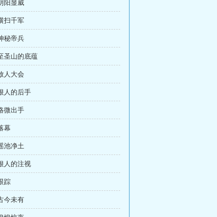
 阴阳显威
 横扫千军
 神秘帝兵
 至圣山的底蕴
 放人大会
 狠人的后手
 略微出手
 落幕
 瑶池净土
 狠人的注视
 跟踪
 古今未有