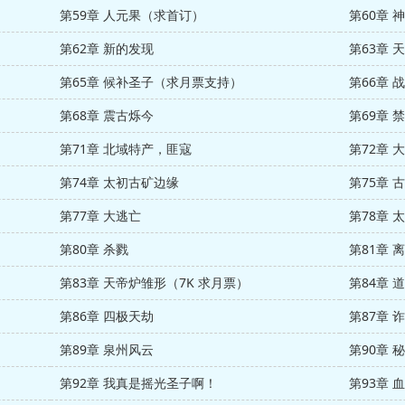
第59章 人元果（求首订）
第60章 
第62章 新的发现
第63章 
第65章 候补圣子（求月票支持）
第66章 
第68章 震古烁今
第69章 
第71章 北域特产，匪寇
第72章 
第74章 太初古矿边缘
第75章 
第77章 大逃亡
第78章 
第80章 杀戮
第81章 
第83章 天帝炉雏形（7K 求月票）
第84章 
第86章 四极天劫
第87章 
第89章 泉州风云
第90章 
第92章 我真是摇光圣子啊！
第93章 