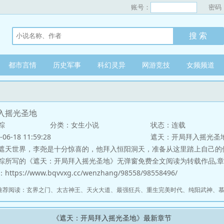
账号：
密码
都市言情
历史军事
科幻灵异
网游竞技
女频频道
入摇光圣地
粽
分类：女生小说
状态：连载
-18 11:59:28
遮天：开局拜入摇光圣
世界，李尧是十分惊喜的，他拜入恒阳洞天，准备从这里踏上自己的修行
粽所写的《遮天：开局拜入摇光圣地》无弹窗免费全文阅读为转载作品,
s://www.bqvvxg.cc/wenzhang/98558/98558496/
推荐阅读：
玄界之门
、
太古神王
、
天火大道
、
最强狂兵
、
重生完美时代
、
纯阳武神
、
《遮天：开局拜入摇光圣地》最新章节