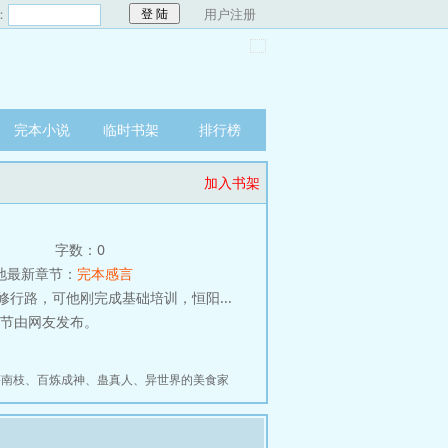
：
用户注册
完本小说
临时书架
排行榜
加入书架
字数：0
地最新章节：
完本感言
路，可他刚完成基础培训，恒阳...
章节由网友发布。
慕南枝
、
百炼成神
、
蛊真人
、
异世界的美食家