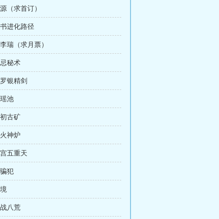
神源（求首订）
天书进化路径
战李瑞（求月票）
禁忌秘术
大罗银精剑
古瑶池
太初古矿
离火神炉
道宫五重天
诈骗犯
秘境
血战八荒