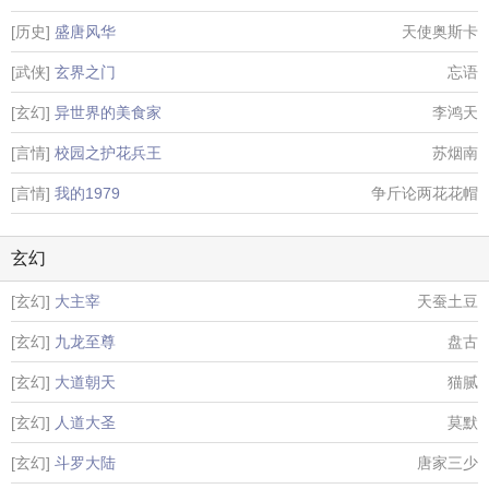
[历史]
盛唐风华
天使奥斯卡
[武侠]
玄界之门
忘语
[玄幻]
异世界的美食家
李鸿天
[言情]
校园之护花兵王
苏烟南
[言情]
我的1979
争斤论两花花帽
玄幻
[玄幻]
大主宰
天蚕土豆
[玄幻]
九龙至尊
盘古
[玄幻]
大道朝天
猫腻
[玄幻]
人道大圣
莫默
[玄幻]
斗罗大陆
唐家三少