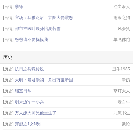
[言情]
孽缘
红尘浪人
[言情]
官场：我被贬后，京圈大佬震怒
沧浪之狗
[言情]
都市神医叶辰孙怡夏若雪
风会笑
[言情]
爸爸请不要抚摸我
单飞佛陀
历史
[历史]
抗日之兵魂传说
丑牛1985
[历史]
大明：暴君崇祯，杀出万世帝国
晕奶
[历史]
继室日常
草灯大人
[历史]
明末边军一小兵
老白牛
[历史]
万人嫌大师兄他重生了
九流书生
[历史]
穿越之1女N男
紫沁