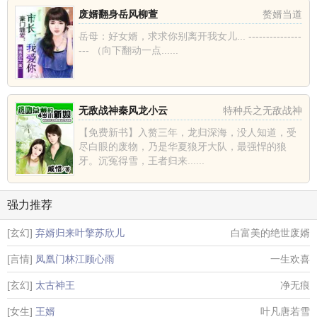
废婿翻身岳风柳萱
赘婿当道
岳母：好女婿，求求你别离开我女儿... ---------------
--- （向下翻动一点......
无敌战神秦风龙小云
特种兵之无敌战神
【免费新书】入赘三年，龙归深海，没人知道，受
尽白眼的废物，乃是华夏狼牙大队，最强悍的狼
牙。沉冤得雪，王者归来......
强力推荐
[玄幻]
弃婿归来叶擎苏欣儿
白富美的绝世废婿
[言情]
凤凰门林江顾心雨
一生欢喜
[玄幻]
太古神王
净无痕
[女生]
王婿
叶凡唐若雪