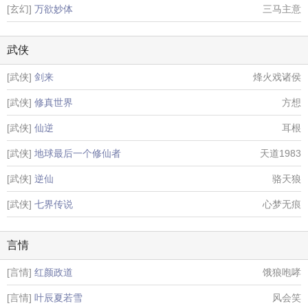
[玄幻]
万欲妙体
三马主意
武侠
[武侠]
剑来
烽火戏诸侯
[武侠]
修真世界
方想
[武侠]
仙逆
耳根
[武侠]
地球最后一个修仙者
天道1983
[武侠]
逆仙
骆天狼
[武侠]
七界传说
心梦无痕
言情
[言情]
红颜政道
饿狼咆哮
[言情]
叶辰夏若雪
风会笑