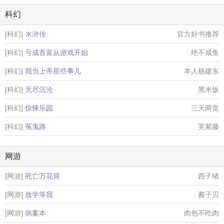
科幻
[科幻]
水浒传
官方好书推荐
[科幻]
亏成首富从游戏开始
绝不咸鱼
[科幻]
我当上帝那些事儿
本人杨建东
[科幻]
无尽沉沦
黑米饭
[科幻]
惊悚乐园
三天两觉
[科幻]
冤鬼路
芙紫藤
网游
[网游]
死亡万花筒
西子绪
[网游]
放学等我
酱子贝
[网游]
病案本
肉包不吃肉