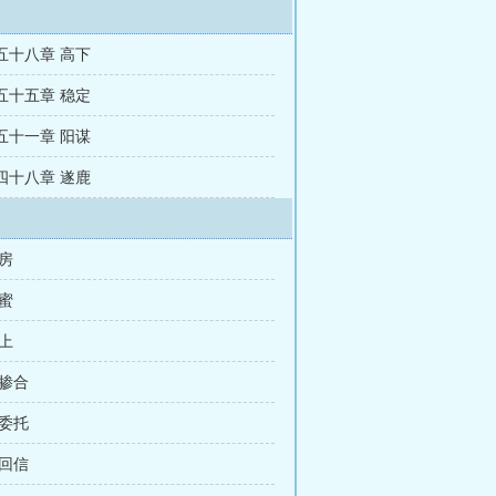
五十八章 高下
五十五章 稳定
五十一章 阳谋
四十八章 遂鹿
房
蜜
上
 掺合
 委托
 回信