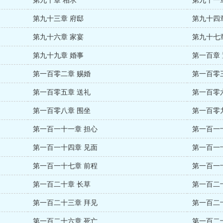
第九十三章 府邸
第九十四
第九十六章 家宴
第九十七
第九十九章 婚事
第一百章
第一百零二章 赐婚
第一百零
第一百零五章 送礼
第一百零
第一百零八章 围坐
第一百零
第一百一十一章 担心
第一百一
第一百一十四章 见面
第一百一
第一百一十七章 前程
第一百一
第一百二十章 长草
第一百二
第一百二十三章 拜见
第一百二
第一百二十六章 死亡
第一百二