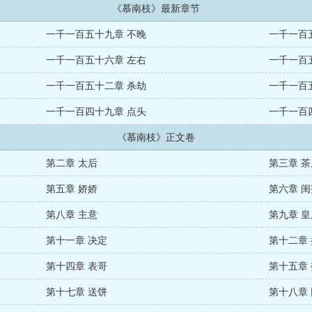
《慕南枝》最新章节
一千一百五十九章 不晚
一千一百
一千一百五十六章 左右
一千一百
一千一百五十二章 杀劫
一千一百
一千一百四十九章 点头
一千一百
《慕南枝》正文卷
第二章 太后
第三章 茶
第五章 娇娇
第六章 闺
第八章 主意
第九章 皇
第十一章 决定
第十二章
第十四章 表哥
第十五章
第十七章 送饼
第十八章