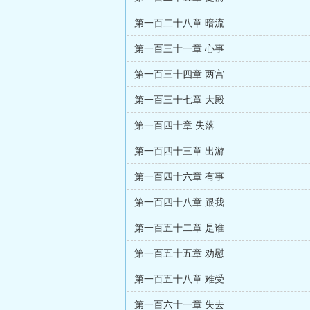
第一百二十八章 暗流
第一百三十一章 心事
第一百三十四章 两宫
第一百三十七章 大殿
第一百四十章 失落
第一百四十三章 出游
第一百四十六章 有事
第一百四十八章 跟我
第一百五十二章 是谁
第一百五十五章 劝慰
第一百五十八章 难受
第一百六十一章 失去