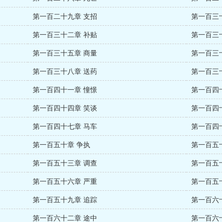
第一百二十九章 支招
第一百三
第一百三十二章 补贴
第一百三
第一百三十五章 商量
第一百三
第一百三十八章 送药
第一百三
第一百四十一章 憧憬
第一百四
第一百四十四章 笑谈
第一百四
第一百四十七章 马车
第一百四
第一百五十章 争执
第一百五
第一百五十三章 调查
第一百五
第一百五十六章 严重
第一百五
第一百五十九章 追踪
第一百六
第一百六十二章 途中
第一百六