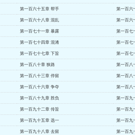
第一百六十五章 帮手
第一百六
第一百六十八章 混乱
第一百六
第一百七十一章 暴露
第一百七
第一百七十四章 混淆
第一百七
第一百七十七章 下旨
第一百七
第一百八十章 狭路
第一百八
第一百八十三章 停留
第一百八
第一百八十六章 争夺
第一百八
第一百八十九章 胜负
第一百九
第一百九十二章 传旨
第一百九
第一百九十五章 选一
第一百九
第一百九十八章 去留
第一百九