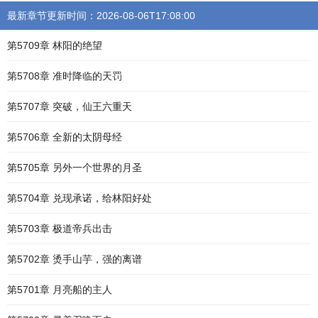
最新章节更新时间：2026-08-06T17:08:00
第5709章 林阳的绝望
第5708章 准时降临的天罚
第5707章 突破，仙王六重天
第5706章 全新的太阴母经
第5705章 另外一个世界的月圣
第5704章 兑现承诺，给林阳好处
第5703章 极道帝兵出击
第5702章 烫手山芋，强的离谱
第5701章 月亮船的主人