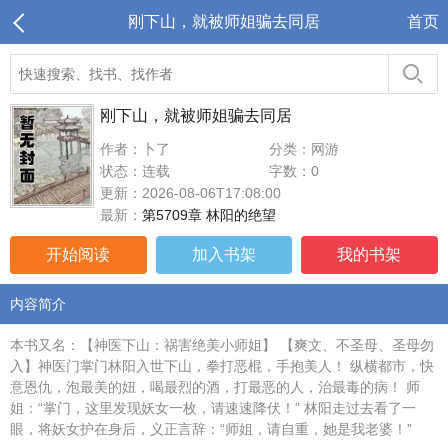
刚下山，就被师姐骗去同居
首页
刚下山，就被师姐骗去同居
作者：卜了
分类：网游
状态：连载
字数：0
更新：2026-08-06T17:08:00
最新：
第5709章 林阳的绝望
开始阅读
加入书架
我的书架
内容简介
本书又名：【神医下山：祸害绝美小师姐】 【爽文、不圣母、圣母勿
入】神医门掌门林阳入世下山，拳打恶棍，手抱美人！ 纵横都市，快
意恩仇，泡最美的妞，喝最烈的酒，打最恶的人，治最毒的病！ 师
姐：“掌门，这里发现妖女一枚，请速速降伏！” 林阳走过去看了一
眼，将妖女护在身后，义正言辞：“师姐，请自重，她是我老婆！”