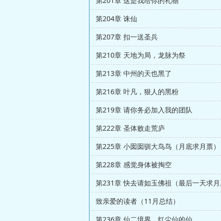
第201章 这是我给你的礼物
第204章 诛仙
第207章 扣一送圣兵
第210章 天地为局，龙脉为祭
第213章 中州的天也黑了
第216章 叶凡，狠人的黑粉
第219章 请你务必加入我的团队
第222章 圣体败走荒庐
第225章 小囡囡驯大鸟鸟（月底求月票）
第228章 感觉身体被掏空
第231章 快去请如玉佛祖（最后一天求
致亲爱的读者（11月总结）
第236章 仙二境界，红尘仙的仙