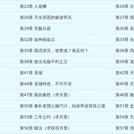
第23章 人皇幡
第24章 
第26章 天生邪恶的极道帝兵
第27章
第29章 究极兵器
第30章
第32章 如神祇临尘
第33章 
第35章 我话讲完，谁赞成？谁反对？
第36章
第38章 效法无殇不朽之王
第39章 
第41章 圣城
第42章
第44章 圣城特色，不可不尝
第45章
第47章 新的秦胜（求月票）
第48章
第50章 秦长老慧心施巧计，幼炎帝误背良心债
第51章
第53章 三年之约（求月票）
第54章
第56章 噬法（求双倍月票）
第57章 