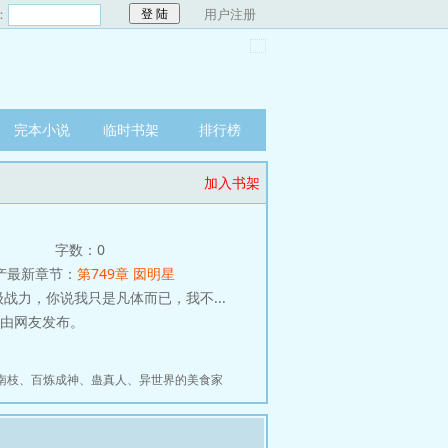
：
用户注册
完本小说
临时书架
排行榜
加入书架
字数：0
产最新章节：
第749章 囡明星
力，你说我只是凡体而已，我不...
节由网友发布。
南枝
、
百炼成神
、
蛊真人
、
异世界的美食家