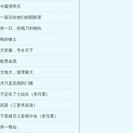
古今最强帝兵
 我一直活在他们的阴影里
 若有一日，你我刀剑相向
合格的修士
 四方皆服，号令天下
龙纹黑金鼎
 天大地大，道理最大
 天才只是见我的门槛
 猴子定住了七仙女（求月票）
 盒武器（三更求追读）
 天下英雄尽入吾彀中矣（求月票）
培养一尊仙