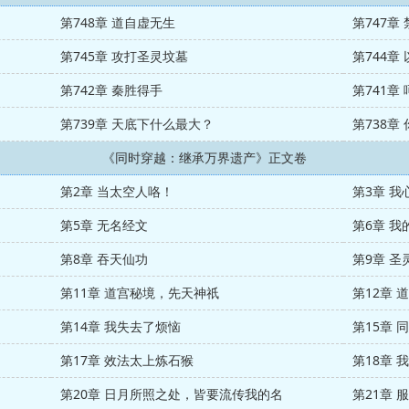
第748章 道自虚无生
第747章
第745章 攻打圣灵坟墓
第744章
第742章 秦胜得手
第741章
第739章 天底下什么最大？
第738章
《同时穿越：继承万界遗产》正文卷
第2章 当太空人咯！
第3章 
第5章 无名经文
第6章 我
第8章 吞天仙功
第9章 圣
第11章 道宫秘境，先天神祇
第12章 
第14章 我失去了烦恼
第15章 
第17章 效法太上炼石猴
第18章 
第20章 日月所照之处，皆要流传我的名
第21章 