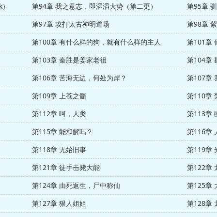
k）
第94章 我之意志，即滔滔大势（第二更）
第95章 
第97章 攻打太古神明道场
第98章 
第100章 有什么样的狗，就有什么样的主人
第101章
第103章 秦胜是姜家老祖
第104章
第106章 苦海无边，何处为岸？
第107章
第109章 上苍之髓
第110
第112章 呵，人类
第113章
第115章 能和解吗？
第116章
第118章 无始旧事
第119章
第121章 徒手击毙大能
第122章
第124章 由死返生，尸中称仙
第125章
第127章 狠人姐姐
第128章