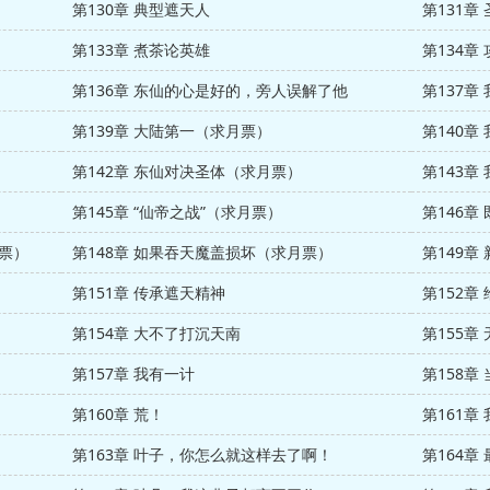
第130章 典型遮天人
第131章
第133章 煮茶论英雄
第134章
第136章 东仙的心是好的，旁人误解了他
第137
第139章 大陆第一（求月票）
第140章
第142章 东仙对决圣体（求月票）
第143章
第145章 “仙帝之战”（求月票）
第146
月票）
第148章 如果吞天魔盖损坏（求月票）
第149章
第151章 传承遮天精神
第152
第154章 大不了打沉天南
第155章
第157章 我有一计
第158
第160章 荒！
第161章
第163章 叶子，你怎么就这样去了啊！
第164