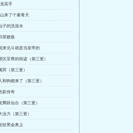
驯龙高手
紫山来了个秦青天
 仙子的洗澡水
 斟茶败敌
 我来北斗就是当皇帝的
章 禁区至尊的痕迹（第三更）
 幽冥（第三更）
 人和狗都来了（第三更）
 光影传奇
 龙腾跃仙台（第三更）
 大业力（第三更）
 龙纹黑金奥义