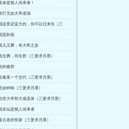
 圣体是狠人传承者！
 攻打无始大帝道场
章 我这里还蛮大的，你可以过来住（三
 我是卧底
 我儿王腾，有大帝之姿
章 既生腾，何生胜（三更求月票）
 新的秦胜
章 给秦某一个交代（三更求月票）
 无始钟响（三更求月票）
章 当世大帝和大成圣体（三更求月票）
 我东仙是狠人传承者
章 最古老的世家（三更求月票）