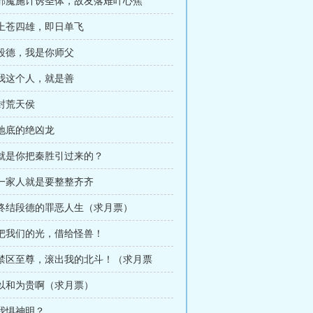
章 邪魔施计诱圣体，故友落难叶心焦
 上苍四雄，即日单飞
 段德，我是你师父
 我这个人，就是善
 封荒天侯
 地底的绝凶龙
 就是你把秦胜引过来的？
 一家人就是要整整齐齐
章 终结段德的罪恶人生（求月票）
 把我们的光，借给怪兽！
章 禁区至尊，滚出我的北斗！（求月票
 以和为贵啊（求月票）
 我惧神明？