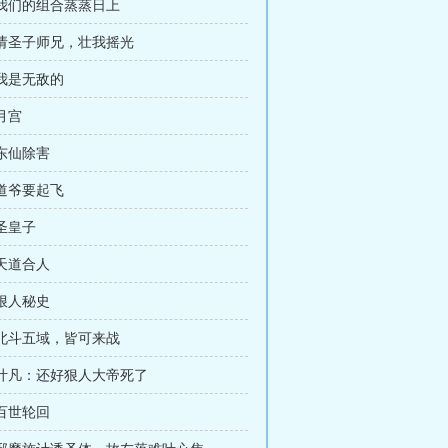
 我们的组合蒸蒸日上
 请圣子师兄，壮我摇光
 我是无敌的
 月宫
 东仙除害
 道爷要起飞
 圣皇子
 天道合人
 狠人秘史
 北斗五域，皆可来战
 叶凡：还好狠人大帝死了
 百世轮回