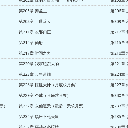
第202章 你的力量太强了，必须封印
第203
第205章 秦圣主
第206章
第208章 十世善人
第209章
第211章 改邪归正
第212章
第214章 仙府
第215章
第217章 时间之力
第218章
第220章 我家还蛮大的
第221章
第223章 天皇道蚀
第224章
第226章 惊世大计（月底求月票）
第227
第229章 圣威（月底求月票）
第230章
月票）
第232章 东仙遮天（最后一天求月票）
第233
第234章 镇压不死天皇
第235章
第237章 穿越者必玩榜
第238章