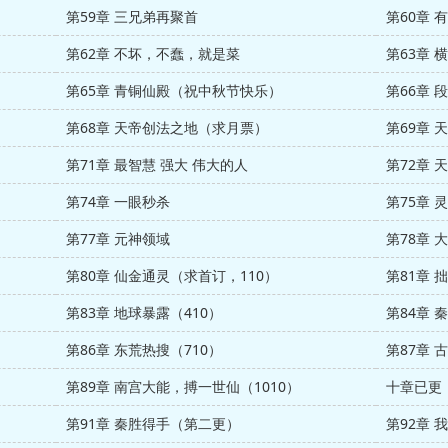
第59章 三兄弟再聚首
第60章 
第62章 不坏，不蠢，就是菜
第63章 
第65章 青铜仙殿（祝中秋节快乐）
第66章
第68章 天帝创法之地（求月票）
第69章 
第71章 最智慧 强大 伟大的人
第72章 
第74章 一眼秒杀
第75章 
第77章 元神领域
第78章 
第80章 仙金通灵（求首订，110）
第81章 
第83章 地球暴露（410）
第84章 
第86章 东荒热搜（710）
第87章 
第89章 南宫大能，搏一世仙（1010）
十章已更
第91章 秦胜得手（第二更）
第92章