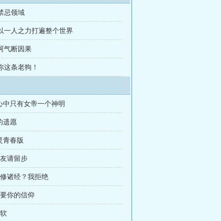
 禁忌领域
 以一人之力打遍整个世界
 呵气断因果
 你这条老狗！
我心中只有女帝一个神明
的遗愿
灵青春版
道友请留步
同修诸经？我拒绝
我要你的信仰
服软