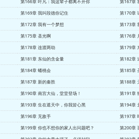
第166章 叶凡：我这辈子都离不开你
第167章
第169章 我叫段德你记住
第170章
第172章 我有一个梦想
第173章
第175章 圣光啊
第176章
第178章 连渡两劫
第179章
第181章 东仙的含金量
第182章
第184章 蟠桃会
第185章
第187章 新的秦胜
第188章
第190章 南宫大仙，堂堂登场！
第191章
第193章 生在遮天中，你我皆心黑
第194章
第196章 无敌手
第197章
第199章 你也不想你的家人出问题吧？
第200章