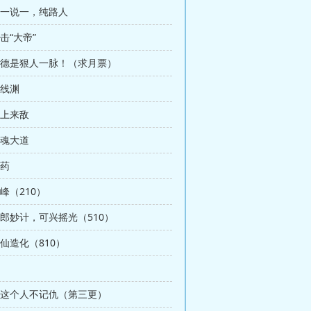
有一说一，纯路人
横击“大帝”
 段德是狠人一脉！（求月票）
天线渊
天上来敌
灵魂大道
大药
拙峰（210）
秦郎妙计，可兴摇光（510）
古仙造化（810）
 我这个人不记仇（第三更）