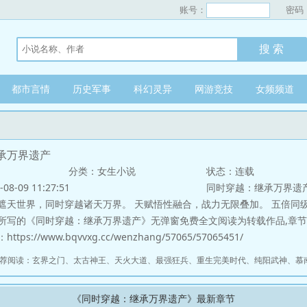
账号：
密码
都市言情
历史军事
科幻灵异
网游竞技
女频频道
承万界遗产
分类：女生小说
状态：连载
-09 11:27:51
同时穿越：继承万界遗
世界，同时穿越诸天万界。 天赋悟性融合，战力无限叠加。 五倍同级战
所写的《同时穿越：继承万界遗产》无弹窗免费全文阅读为转载作品,章
s://www.bqvvxg.cc/wenzhang/57065/57065451/
推荐阅读：
玄界之门
、
太古神王
、
天火大道
、
最强狂兵
、
重生完美时代
、
纯阳武神
、
慕
《同时穿越：继承万界遗产》最新章节