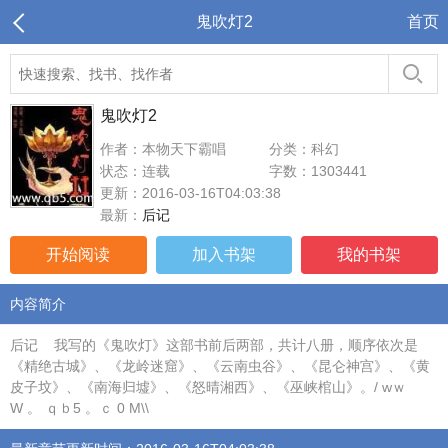
鬼吹灯2
首页
鬼吹灯2
作者：本物天下霸唱
分类：科幻
状态：连载
字数：1303441
更新：2016-03-16T04:03:38
最新：
后记
开始阅读
加入书架
我的书架
内容简介
后记 我写的《鬼吹灯》这部书前后两部，共计八册，顺序依次是
《精绝古城》、《龙岭迷窟》、《云南虫谷》、《昆仑神宫》、《黄
皮子坟》、《南海归墟》、《怒晴湘西》、《巫峡棺山》。/ wｗ
W 。 ｑｂ5 。ｃ 0 М\\