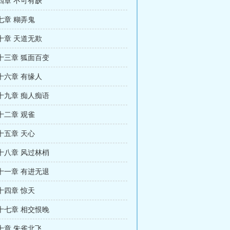
四章 不可有缺
七章 糊弄鬼
十章 天道无欺
十三章 狐面百变
十六章 有缘人
十九章 痴人痴语
十二章 观雀
十五章 天心
十八章 风过林梢
十一章 有进无退
十四章 惊天
十七章 相交恨晚
十章 朱雀北飞