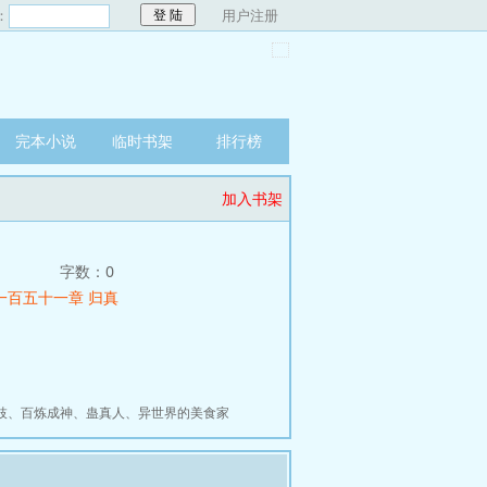
：
用户注册
完本小说
临时书架
排行榜
加入书架
字数：0
一百五十一章 归真
枝
、
百炼成神
、
蛊真人
、
异世界的美食家