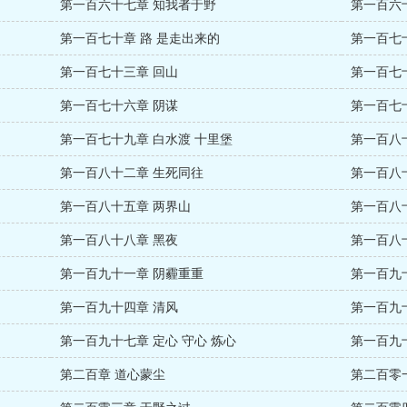
第一百六十七章 知我者于野
第一百六
第一百七十章 路 是走出来的
第一百七
第一百七十三章 回山
第一百七
第一百七十六章 阴谋
第一百七
第一百七十九章 白水渡 十里堡
第一百八
第一百八十二章 生死同往
第一百八
第一百八十五章 两界山
第一百八
第一百八十八章 黑夜
第一百八
第一百九十一章 阴霾重重
第一百九
第一百九十四章 清风
第一百九
第一百九十七章 定心 守心 炼心
第一百九
第二百章 道心蒙尘
第二百零