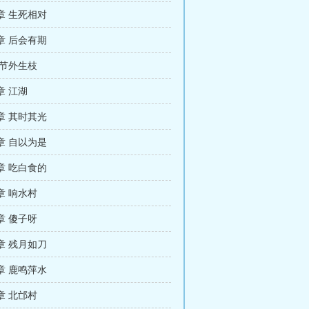
章 生死相对
章 后会有期
 节外生枝
章 江湖
章 其时其光
章 自以为是
章 吃白食的
章 响水村
章 傻子呀
章 残月如刀
章 鹿鸣萍水
章 北邙村