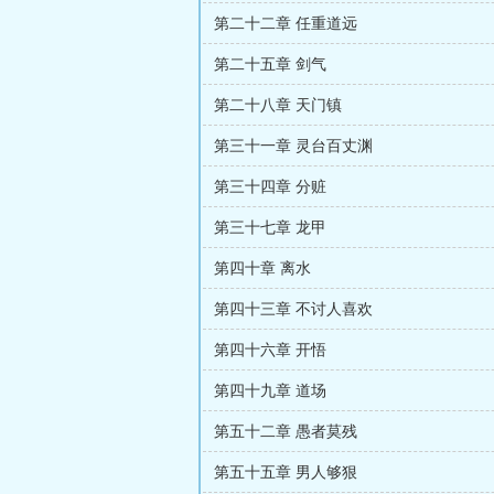
第二十二章 任重道远
第二十五章 剑气
第二十八章 天门镇
第三十一章 灵台百丈渊
第三十四章 分赃
第三十七章 龙甲
第四十章 离水
第四十三章 不讨人喜欢
第四十六章 开悟
第四十九章 道场
第五十二章 愚者莫残
第五十五章 男人够狠