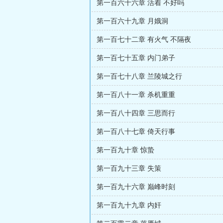
第一百六十六章 活着 不好吗
第一百六十九章 月娥洞
第一百七十二章 有火气 不隔夜
第一百七十五章 内门弟子
第一百七十八章 兰陵城之行
第一百八十一章 杀机重重
第一百八十四章 三思而行
第一百八十七章 倚天行事
第一百九十章 惊蛰
第一百九十三章 失策
第一百九十六章 巅峰时刻
第一百九十九章 内奸