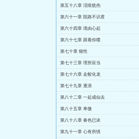
第五十八章 泪痕犹伤
第六十一章 陌路不识君
第六十四章 境由心起
第六十七章 跟着你喽
第七十章 狼性
第七十三章 理所应当
第七十六章 走蛟化龙
第七十九章 逐浪
第八十二章 一起成仙去
第八十五章 卑微
第八十八章 春色已浓
第九十一章 心有所惧