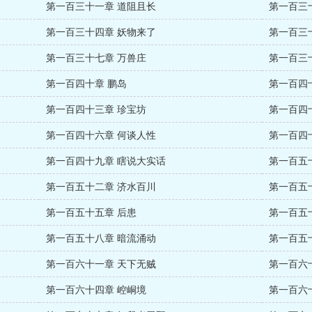
第一百三十一章 道阻且长
第一百三
第一百三十四章 妖物来了
第一百三
第一百三十七章 万兽庄
第一百三
第一百四十章 鹏岛
第一百四
第一百四十三章 珍宝坊
第一百四
第一百四十六章 何谈人性
第一百四
第一百四十九章 瞎说大实话
第一百五
第一百五十二章 济水百川
第一百五
第一百五十五章 后患
第一百五
第一百五十八章 暗流涌动
第一百五
第一百六十一章 天下无贼
第一百六
第一百六十四章 崆峒境
第一百六