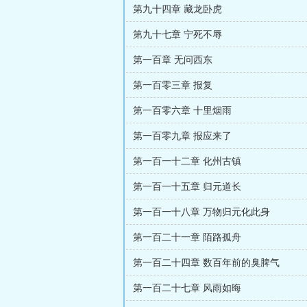
第九十四章 藏龙卧虎
第九十七章 宁死不辱
第一百章 无问西东
第一百零三章 报复
第一百零六章 十里烟雨
第一百零九章 报应来了
第一百一十二章 化州古镇
第一百一十五章 归元道长
第一百一十八章 万物归元化此身
第一百二十一章 陌路孤舟
第一百二十四章 数百年前的臭脾气
第一百二十七章 风雨如晦