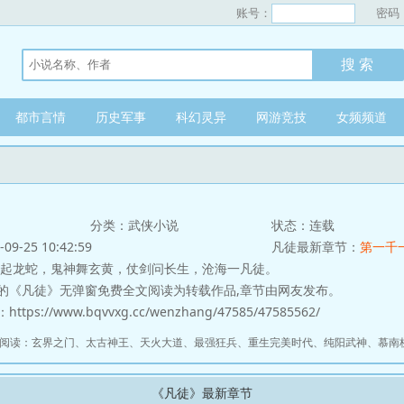
账号：
密码
都市言情
历史军事
科幻灵异
网游竞技
女频频道
分类：武侠小说
状态：连载
-25 10:42:59
凡徒最新章节：
第一千
龙蛇，鬼神舞玄黄，仗剑问长生，沧海一凡徒。
的《凡徒》无弹窗免费全文阅读为转载作品,章节由网友发布。
s://www.bqvvxg.cc/wenzhang/47585/47585562/
荐阅读：
玄界之门
、
太古神王
、
天火大道
、
最强狂兵
、
重生完美时代
、
纯阳武神
、
慕南
《凡徒》最新章节