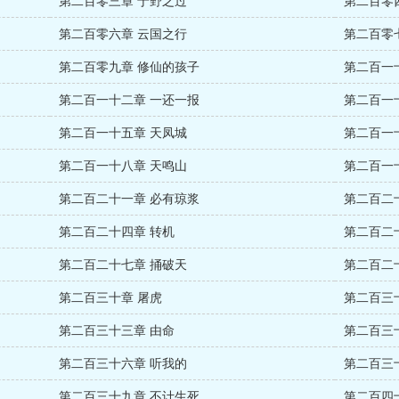
第二百零三章 于野之过
第二百零
第二百零六章 云国之行
第二百零
第二百零九章 修仙的孩子
第二百一
第二百一十二章 一还一报
第二百一
第二百一十五章 天凤城
第二百一
第二百一十八章 天鸣山
第二百一
第二百二十一章 必有琼浆
第二百二
第二百二十四章 转机
第二百二
第二百二十七章 捅破天
第二百二
第二百三十章 屠虎
第二百三
第二百三十三章 由命
第二百三
第二百三十六章 听我的
第二百三
第二百三十九章 不计生死
第二百四