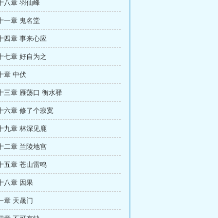
十八章 羽仙峰
十一章 鬼名堂
十四章 事来心应
十七章 好自为之
十章 中伏
十三章 雁荡口 衡水驿
十六章 修了个寂寞
十九章 林深见鹿
十二章 兰陵地宫
十五章 苍山雷鸣
十八章 因果
一章 天晟门