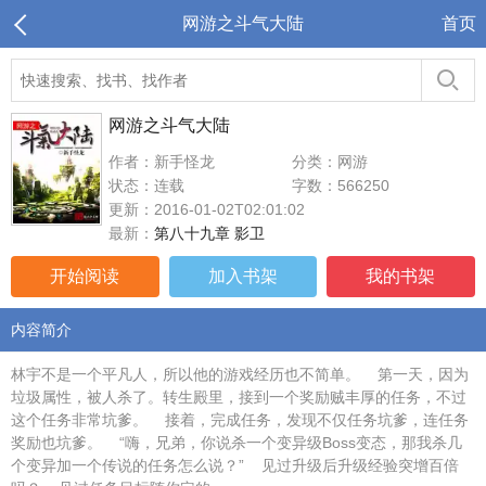
网游之斗气大陆
首页
网游之斗气大陆
作者：新手怪龙
分类：网游
状态：连载
字数：566250
更新：2016-01-02T02:01:02
最新：
第八十九章 影卫
开始阅读
加入书架
我的书架
内容简介
林宇不是一个平凡人，所以他的游戏经历也不简单。 第一天，因为
垃圾属性，被人杀了。转生殿里，接到一个奖励贼丰厚的任务，不过
这个任务非常坑爹。 接着，完成任务，发现不仅任务坑爹，连任务
奖励也坑爹。 “嗨，兄弟，你说杀一个变异级Boss变态，那我杀几
个变异加一个传说的任务怎么说？” 见过升级后升级经验突增百倍