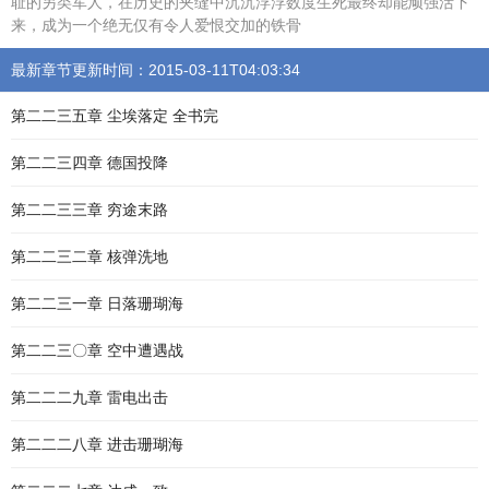
耻的另类军人，在历史的夹缝中沉沉浮浮数度生死最终却能顽强活下
来，成为一个绝无仅有令人爱恨交加的铁骨
最新章节更新时间：2015-03-11T04:03:34
第二二三五章 尘埃落定 全书完
第二二三四章 德国投降
第二二三三章 穷途末路
第二二三二章 核弹洗地
第二二三一章 日落珊瑚海
第二二三〇章 空中遭遇战
第二二二九章 雷电出击
第二二二八章 进击珊瑚海