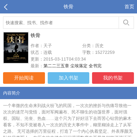
铁骨
首页
铁骨
作者：天子
分类：历史
状态：连载
字数：15272259
更新：2015-03-11T04:03:34
最新：
第二二三五章 尘埃落定 全书完
开始阅读
加入书架
我的书架
内容简介
一个卑微的生命来到战火纷飞的民国，一次次的挫折与伤痛导致他一
次次的迷茫与觉悟，面对军阀遍布、民不聊生的动荡世界，面对强
权、国耻、沦丧、热血……这个只为了好好活下去而苦心钻营的麻木
看客，不知不觉被卷入一次次的历史大事件中，糊里糊涂走上了从军
之路。 无可选择的万里征程，打造了一个内心执着坚定、外表厚颜无