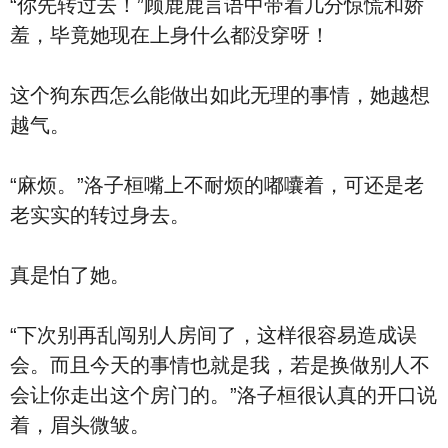
“你先转过去！”顾鹿鹿言语中带着几分惊慌和娇
羞，毕竟她现在上身什么都没穿呀！
这个狗东西怎么能做出如此无理的事情，她越想
越气。
“麻烦。”洛子桓嘴上不耐烦的嘟囔着，可还是老
老实实的转过身去。
真是怕了她。
“下次别再乱闯别人房间了，这样很容易造成误
会。而且今天的事情也就是我，若是换做别人不
会让你走出这个房门的。”洛子桓很认真的开口说
着，眉头微皱。