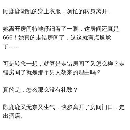
顾鹿鹿胡乱的穿上衣服，匆忙的转身离开。
她离开房间特地仔细看了一眼，这房间还真是
666！她真的走错房间了，这这就有点尴尬
了......
可是转念一想，就算是走错房间了又怎么样？走
错房间了就是那个男人胡来的理由吗？
真的是，怎么那么没有礼数？
顾鹿鹿又无奈又生气，快步离开了房间门口，走
出酒店。