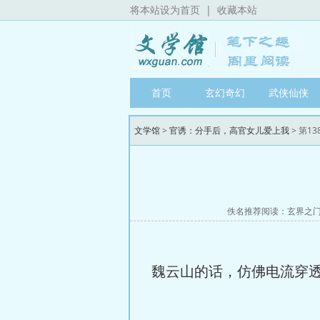
将本站设为首页
|
收藏本站
首页
玄幻奇幻
武侠仙侠
文学馆
>
官诱：分手后，高官女儿爱上我
> 第13
佚名推荐阅读：
玄界之
魏云山的话，仿佛电流穿