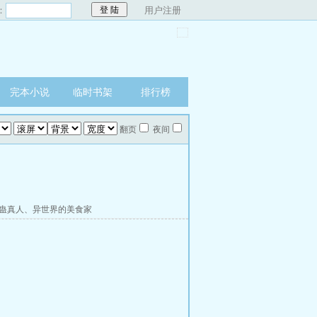
：
用户注册
完本小说
临时书架
排行榜
翻页
夜间
蛊真人
、
异世界的美食家