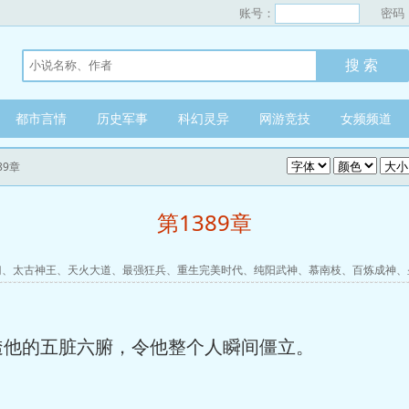
账号：
密码
都市言情
历史军事
科幻灵异
网游竞技
女频频道
89章
第1389章
门
、
太古神王
、
天火大道
、
最强狂兵
、
重生完美时代
、
纯阳武神
、
慕南枝
、
百炼成神
、
透他的五脏六腑，令他整个人瞬间僵立。