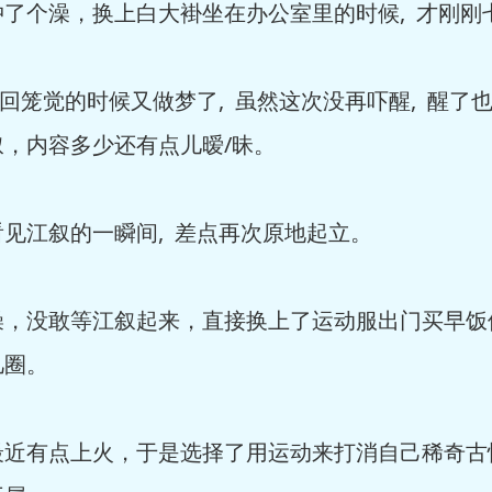
个澡，换上白大褂坐在办公室里的时候, 才刚刚
笼觉的时候又做梦了, 虽然这次没再吓醒, 醒了
，内容多少还有点儿暧/昧。
江叙的一瞬间, 差点再次原地起立。
没敢等江叙起来，直接换上了运动服出门买早饭修
几圈。
有点上火，于是选择了用运动来打消自己稀奇古