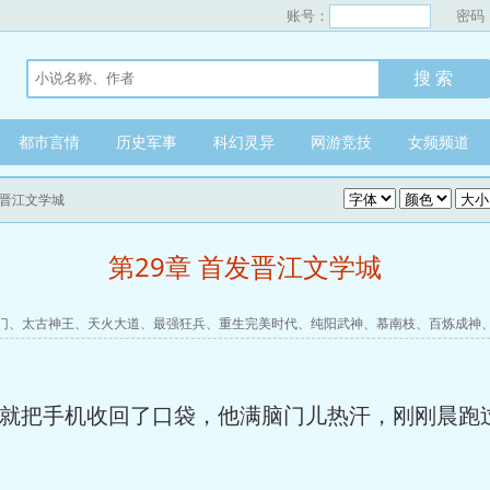
账号：
密码
都市言情
历史军事
科幻灵异
网游竞技
女频频道
发晋江文学城
第29章 首发晋江文学城
门
、
太古神王
、
天火大道
、
最强狂兵
、
重生完美时代
、
纯阳武神
、
慕南枝
、
百炼成神
息就把手机收回了口袋，他满脑门儿热汗，刚刚晨跑