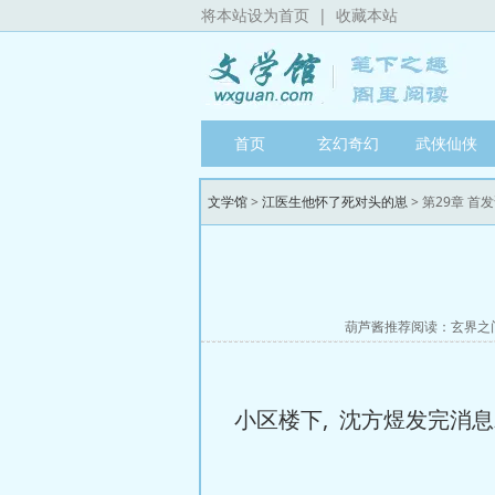
将本站设为首页
|
收藏本站
首页
玄幻奇幻
武侠仙侠
文学馆
>
江医生他怀了死对头的崽
> 第29章 首
葫芦酱推荐阅读：
玄界之
小区楼下, 沈方煜发完消