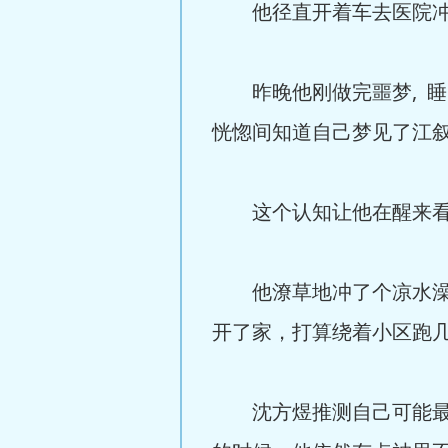
他径直开着车去医院冲了
昨晚他刚做完噩梦, 睡回
恍惚间知道自己梦见了江叙
这个认知让他在醒来看见
他潦草地冲了个凉水澡，
开了家，打算绕着小区跑
沈方煜推测自己可能最近