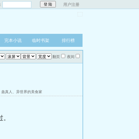
：
用户注册
完本小说
临时书架
排行榜
翻页
夜间
、
蛊真人
、
异世界的美食家
过。