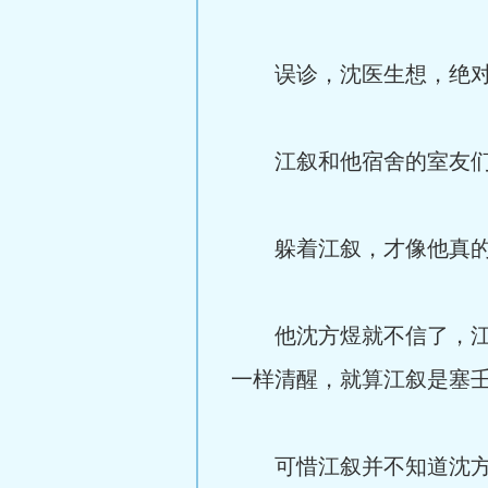
误诊，沈医生想，绝对
江叙和他宿舍的室友们不
躲着江叙，才像他真的
他沈方煜就不信了，江叙
一样清醒，就算江叙是塞
可惜江叙并不知道沈方煜