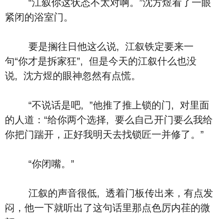
“江叙你这状态不太对啊。”沈方煜看了一眼
紧闭的浴室门。
要是搁往日他这么说, 江叙铁定要来一
句“你才是拆家狂”, 但是今天的江叙什么也没
说, 沈方煜的眼神忽然有点慌。
“不说话是吧, ”他推了推上锁的门, 对里面
的人道：“给你两个选择, 要么自己开门要么我给
你把门踹开，正好我明天去找锁匠一并修了。”
“你闭嘴。”
江叙的声音很低, 透着门板传出来，有点发
闷，他一下就听出了这句话里那点色厉内荏的微