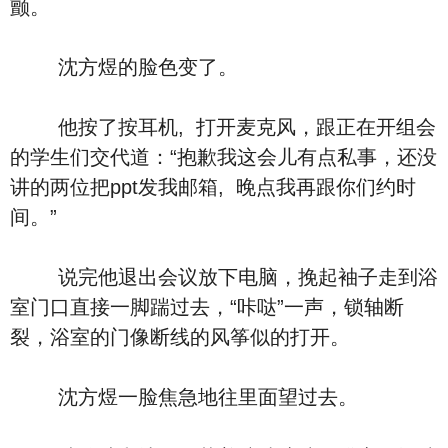
颤。
沈方煜的脸色变了。
他按了按耳机, 打开麦克风，跟正在开组会
的学生们交代道：“抱歉我这会儿有点私事，还没
讲的两位把ppt发我邮箱, 晚点我再跟你们约时
间。”
说完他退出会议放下电脑，挽起袖子走到浴
室门口直接一脚踹过去，“咔哒”一声，锁轴断
裂，浴室的门像断线的风筝似的打开。
沈方煜一脸焦急地往里面望过去。