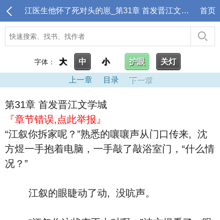
江医生他怀了死对头的崽_第31章 首发晋江文学城
首页
大
中
小
护眼
关灯
字体：
上一章
目录
下一章
第31章 首发晋江文学城
『章节错误,点此举报』
“江叙你拆家呢？”熟悉的嚷嚷声从门口传来, 沈
方煜一手抱着电脑，一手敲了敲浴室门，“什么情
况？”
江叙的眼睫动了动, 没吭声。