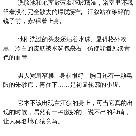
洗脸池和地面散落着碎玻璃渣，浴室里还残
留着没有完全散去的朦胧雾气, 江叙站在破碎的
镜子前，赤/裸着上身。
他刚洗过的头发还沾着水珠, 显得格外浓
黑。冷白的皮肤被水雾包裹着, 仿佛能看见淡青
色的血管。
男人宽肩窄腰, 身材很好，胸口还有一颗晃
眼的朱砂痣，再往下……是初显轮廓的小腹。
它本不该出现在江叙的身上，可当它真的出
现的时候，居然有一种微妙的，说不出的和谐，
让人莫名地心猿意马。