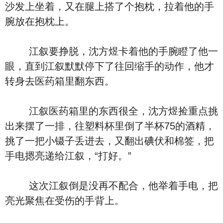
沙发上坐着，又在腿上搭了个抱枕，拉着他的手
腕放在抱枕上。
江叙要挣脱，沈方煜卡着他的手腕瞪了他一
眼，直到江叙默默停下了往回缩手的动作，他才
转身去医药箱里翻东西。
江叙医药箱里的东西很全，沈方煜捡重点挑
出来摆了一排，往塑料杯里倒了半杯75的酒精，
挑了一把小镊子丢进去，又翻出碘伏和棉签，把
手电摁亮递给江叙，“打好。”
这次江叙倒是没再不配合，他举着手电，把
亮光聚焦在受伤的手背上。