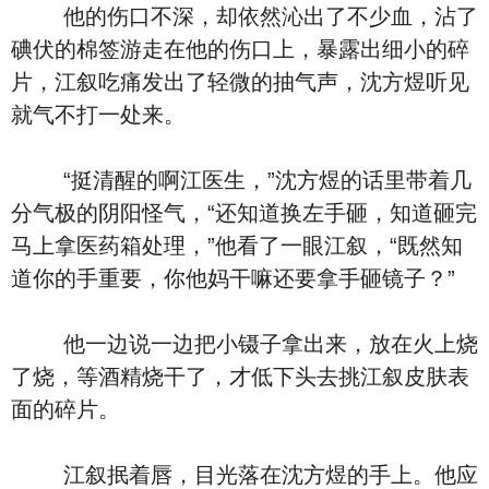
他的伤口不深，却依然沁出了不少血，沾了
碘伏的棉签游走在他的伤口上，暴露出细小的碎
片，江叙吃痛发出了轻微的抽气声，沈方煜听见
就气不打一处来。
“挺清醒的啊江医生，”沈方煜的话里带着几
分气极的阴阳怪气，“还知道换左手砸，知道砸完
马上拿医药箱处理，”他看了一眼江叙，“既然知
道你的手重要，你他妈干嘛还要拿手砸镜子？”
他一边说一边把小镊子拿出来，放在火上烧
了烧，等酒精烧干了，才低下头去挑江叙皮肤表
面的碎片。
江叙抿着唇，目光落在沈方煜的手上。他应