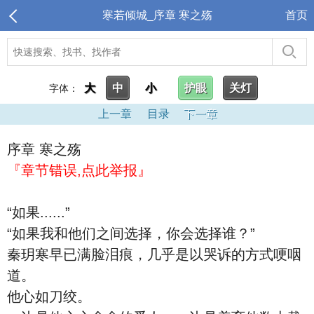
寒若倾城_序章 寒之殇
首页
大
中
小
护眼
关灯
字体：
上一章
目录
下一章
序章 寒之殇
『章节错误,点此举报』
“如果......”
“如果我和他们之间选择，你会选择谁？”
秦玥寒早已满脸泪痕，几乎是以哭诉的方式哽咽
道。
他心如刀绞。