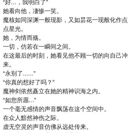
“好...，我明白了”
她看向他，凄惨一笑。
魔核如同深渊一般现影，又如昙花一现般化作点
点星光。
她，为情而殇。
一切，仿若在一瞬间之间。
在这最后的时刻，她看见他不顾一切的向自己冲
来。
“永别了......”
“你真的想好了吗？”
魔神剑依然矗立在她的精神识海之内。
“如您所愿...”
一个毫无感情的声音飘荡在这个空间中。
在众人黯然神伤之际。
虚无空灵的声音仿佛从远处传来。