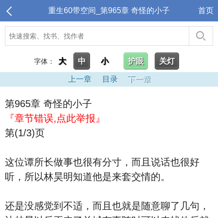
重生60带空间_第965章 奇怪的小子
首页
大
中
小
护眼
关灯
字体：
上一章
目录
下一章
第965章 奇怪的小子
『章节错误,点此举报』
第(1/3)页
这位谭所长做事也很有分寸，而且说话也很好
听，所以林昊明知道他是来套交情的。
还是没感觉到不适，而且也就是随意聊了几句，