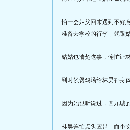
怕一会姑父回来遇到不好
准备去学校的行李，就跟
姑姑也清楚这事，连忙让
到时候煲鸡汤给林昊补身
因为她也听说过，四九城
林昊连忙点头应是，而小