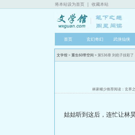
将本站设为首页
|
收藏本站
首页
玄幻奇幻
武侠仙侠
文学馆
>
重生60带空间
> 第536章 刘疤子挂彩了
林家權少推荐阅读：
玄界
姑姑听到这后，连忙让林