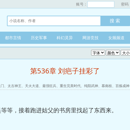
账号：
密码
都市言情
历史军事
科幻灵异
网游竞技
女频频道
第536章 刘疤子挂彩了
之门
、
太古神王
、
天火大道
、
最强狂兵
、
重生完美时代
、
纯阳武神
、
慕南枝
、
百炼成神
昊等等，接着跑进姑父的书房里找起了东西来。