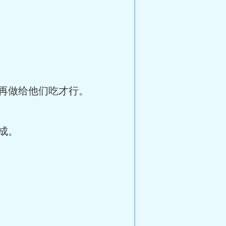
再做给他们吃才行。
成。