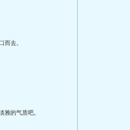
口而去。
淡雅的气质吧。