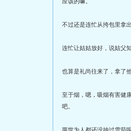
应该的嘛。
不过还是连忙从挎包里拿
连忙让姑姑放好，说姑父
也算是礼尚往来了，拿了
至于烟，嗯，吸烟有害健
吧。
两世为人都还没抽过雪茄