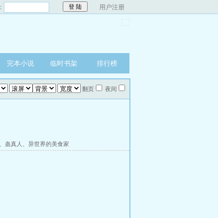
：
用户注册
完本小说
临时书架
排行榜
翻页
夜间
、
蛊真人
、
异世界的美食家