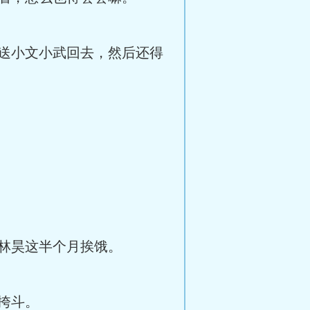
送小文小武回去，然后还得
林昊这半个月挨饿。
挎斗。