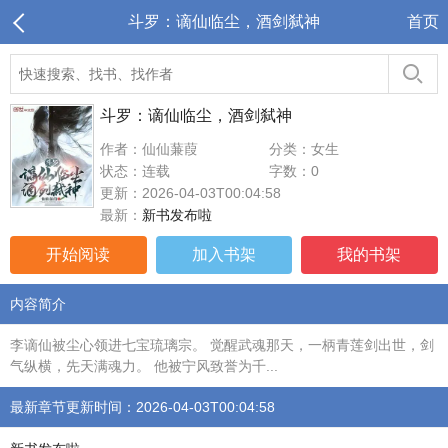
斗罗：谪仙临尘，酒剑弑神
首页
斗罗：谪仙临尘，酒剑弑神
作者：仙仙蒹葭
分类：女生
状态：连载
字数：0
更新：2026-04-03T00:04:58
最新：
新书发布啦
开始阅读
加入书架
我的书架
内容简介
李谪仙被尘心领进七宝琉璃宗。 觉醒武魂那天，一柄青莲剑出世，剑
气纵横，先天满魂力。 他被宁风致誉为千...
最新章节更新时间：2026-04-03T00:04:58