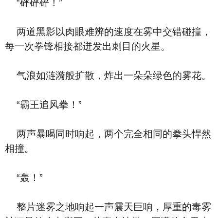
“砰砰砰！”
两道黑影以肉眼难辨的速度在雾中交错碰撞，
每一次拳锋相接都迸发出刺目的火星。
气浪如涟漪般扩散，炸出一朵朵绿色的雾花。
“霸王追风拳！”
两声暴喝同时响起，两个完全相同的拳头悍然
相撞。
“轰！”
整片迷雾之地响起一声震天巨响，厚重的毒雾