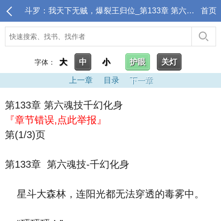
斗罗：我天下无贼，爆裂王归位_第133章 第六魂技千幻化身
首页
大
中
小
护眼
关灯
字体：
上一章
目录
下一章
第133章 第六魂技千幻化身
『章节错误,点此举报』
第(1/3)页
第133章 第六魂技-千幻化身
星斗大森林，连阳光都无法穿透的毒雾中。