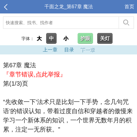
千面之龙_第67章 魔法
首页
大
中
小
护眼
关灯
字体：
上一章
目录
下一章
第67章 魔法
『章节错误,点此举报』
第(1/3)页
“先收敛一下‘法术只是比划一下手势，念几句咒
语’的错误认知，带着过度自信和穿越者的傲慢来
学习一个新体系的知识，一个世界无数年月的积
累，注定一无所获。”